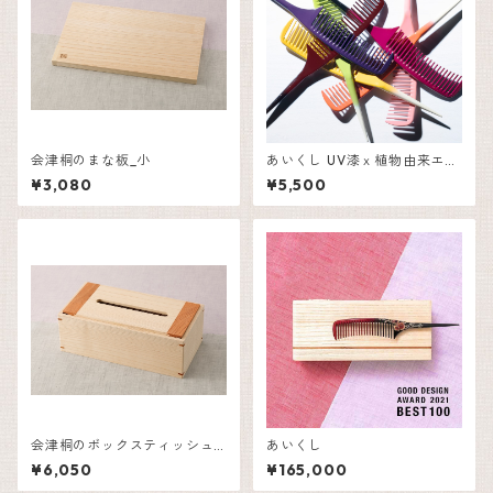
会津桐のまな板_小
あいくし UV漆ｘ植物由来エコ
プラシリーズ
¥3,080
¥5,500
会津桐のボックスティッシュ
あいくし
ケース_大
¥6,050
¥165,000