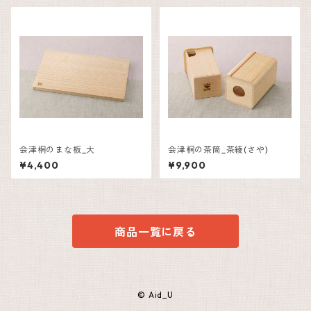
会津桐のまな板_大
会津桐の茶筒_茶綾(さや)
¥4,400
¥9,900
商品一覧に戻る
© Aid_U